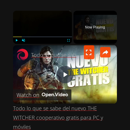
×
Now Playing
×
PLAY
UNMUTE
FULLSCREEN
Todo lo que se sabe del nuevo THE WITCHER cooperativo gratis para PC y móviles
P
Watch on
L
Todo lo que se sabe del nuevo THE
A
WITCHER cooperativo gratis para PC y
móviles