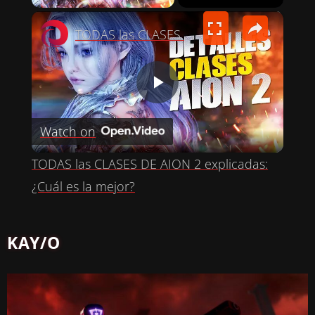
×
TODAS las CLASES DE AION 2 explicadas: ¿Cuál es la mejor?
P
Watch on
L
TODAS las CLASES DE AION 2 explicadas:
A
¿Cuál es la mejor?
Y
KAY/O
V
I