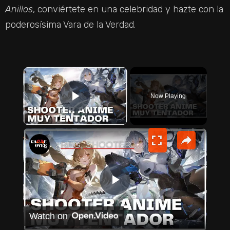
Anillos
, conviértete en una celebridad y hazte con la
poderosísima Vara de la Verdad.
×
Now Playing
PLAY VIDEO
×
¿RPG, SHOOTER y ANIME? Snowbreak Containment Zone es el JUEGO que BUSCABAS
P
Watch on
L