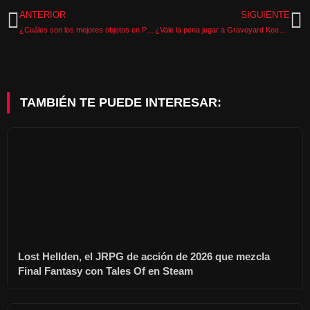
ANTERIOR
SIGUIENTE
¿Cuáles son los mejores objetos en Pokémon Champions?
¿Vale la pena jugar a Graveyard Keeper en 2026 o es mejor esperar a la secuela?
TAMBIÉN TE PUEDE INTERESAR:
Lost Hellden, el JRPG de acción de 2026 que mezcla
Final Fantasy con Tales Of en Steam