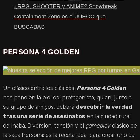
¿RPG, SHOOTER y ANIME? Snowbreak
A
Containment Zone es el JUEGO que
BUSCABAS
Y
PERSONA 4 GOLDEN
V
I
Un clásico entre los clásicos,
Persona 4 Golden
D
nos pone en la piel del protagonista, quien, junto a
su grupo de amigos, deberá
descubrir la verdad
E
tras una serie de asesinatos
en la ciudad rural
de Inaba. Diversión, tensión y el
gameplay
clásico de
O
la saga Persona: es la receta ideal para crear uno de