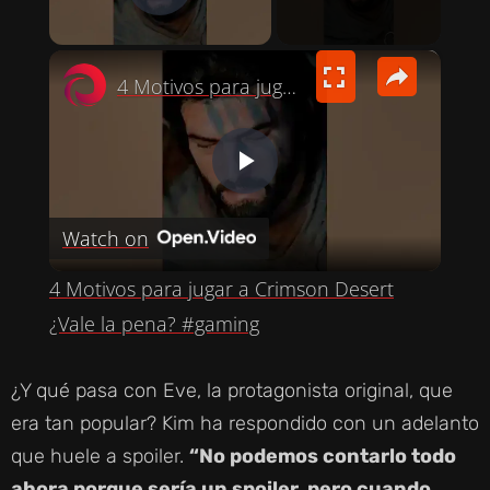
PLAY VIDEO
×
4 Motivos para jugar a Crimson Desert ¿Vale la pena? #gaming
P
Watch on
L
4 Motivos para jugar a Crimson Desert
A
¿Vale la pena? #gaming
Y
¿Y qué pasa con Eve, la protagonista original, que
era tan popular? Kim ha respondido con un adelanto
V
que huele a spoiler.
“No podemos contarlo todo
ahora porque sería un spoiler, pero cuando