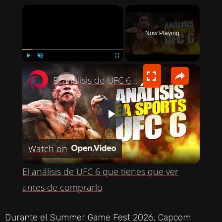
×
Now Playing
×
PLAY
UNMUTE
FULLSCREEN
El análisis de UFC 6 que tienes que ver antes de comprarlo
P
Watch on
L
El análisis de UFC 6 que tienes que ver
A
antes de comprarlo
Y
Durante el Summer Game Fest 2026, Capcom