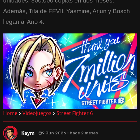
unidades. 300.000 copias en dos meses.
Además, Tifa de FFVII, Yasmine, Arjun y Bosch
llegan al Año 4.
Home
Videojuegos
Street Fighter 6
>
>
Kaym
9 Jun 2026 · hace 2 meses