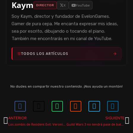
Kaym
X
YouTube
DIRECTOR
Soy Kaym, director y fundador de EvelonGames.
Gamer de pura cepa. Me encanta expresar mis ideas,
sea por escrito, dibujando o tocando el piano.
También me encontrarás en mi canal de YouTube.
TODOS LOS ARTÍCULOS
No dudes en compartir nuestro contenido. ¡Nos ayuda un montón!
ANTERIOR
SIGUIENTE
Los zombis de Resident Evil: Veronica se mueven en hordas y cambian las reglas del T-Virus
Guild Wars 3 no tendrá pase de batalla ni suscripción mensual, confirma ArenaNet