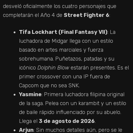
desveló oficialmente los cuatro personajes que
V
completarán el Año 4 de
Street Fighter 6
:
I
Tifa Lockhart (Final Fantasy VII)
: La
luchadora de Midgar llega con un estilo
D
basado en artes marciales y fuerza
sobrehumana. Puñetazos, patadas y su
E
icónico
Dolphin Blow
estarán presentes. Es el
primer crossover con una IP fuera de
O
Capcom que no sea SNK.
Yasmine
: Primera luchadora filipina original
de la saga. Pelea con un karambit y un estilo
de baile rápido influenciado por su abuelo.
Llega el
3 de agosto de 2026
.
Arjun
: Sin muchos detalles aún, pero se le