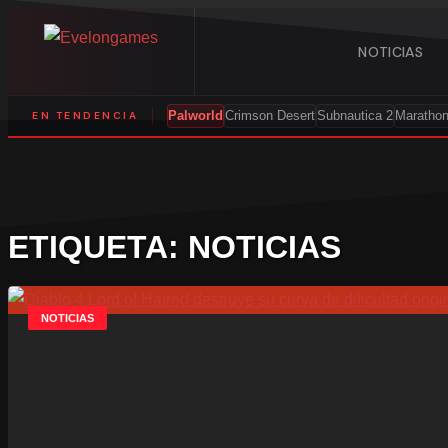
Saltar
al
NOTICIAS
contenido
EN TENDENCIA
Palworld
Crimson Desert
Subnautica 2
Maratho
ETIQUETA: NOTICIAS
NOTICIAS