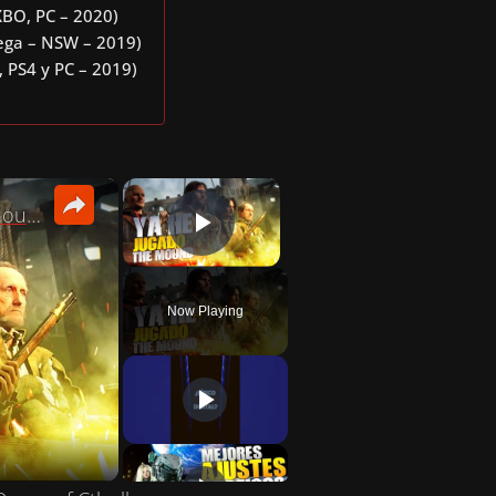
 XBO, PC – 2020)
Sega – NSW – 2019)
 PS4 y PC – 2019)
×
×
Mis PRIMERAS IMPRESIONES de The Mound: Omen of Cthulhu
PLAY VIDEO
Now Playing