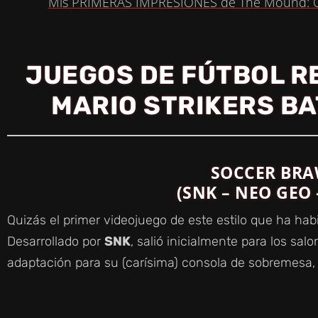
Mis PRIMERAS IMPRESIONES de The Mound: 
Y
JUEGOS DE FÚTBOL RE
V
MARIO STRIKERS BA
I
D
SOCCER BR
(SNK – NEO GEO 
E
Quizás el primer videojuego de este estilo que ha habid
Desarrollado por
SNK
, salió inicialmente para los sal
O
adaptación para su (carísima) consola de sobremesa,