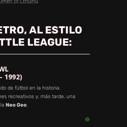
Omen of Cthulhu
TRO, AL ESTILO
TTLE LEAGUE:
AWL
– 1992)
o de fútbol en la historia.
ones recreativos y, más tarde, una
 la
Neo Geo
.