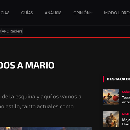
ICIAS
GUÍAS
ANÁLISIS
OPINIÓN
MODO LIBRE
n
ARC Raiders
DOS A MARIO
DESTACAD
GUÍA
a de la esquina y aquí os vamos a
Todo
ante
o estilo, tanto actuales como
MIST
Mejo
Hun