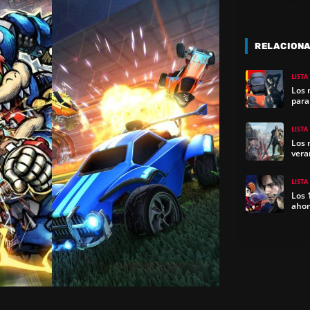
RELACION
LISTA
Los 
para
LISTA
Los 
vera
LISTA
Los 
ahor