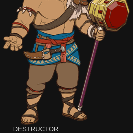
D
E
O
DESTRUCTOR