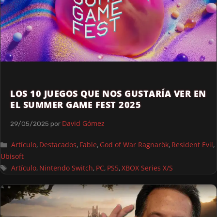
LOS 10 JUEGOS QUE NOS GUSTARÍA VER EN
EL SUMMER GAME FEST 2025
David Gómez
29/05/2025
por
Artículo
Destacados
Fable
God of War Ragnarök
Resident Evil
,
,
,
,
,
Ubisoft
Artículo
Nintendo Switch
PC
PS5
XBOX Series X/S
,
,
,
,