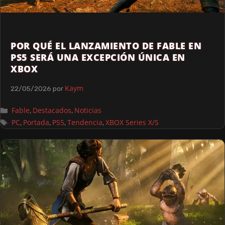
POR QUÉ EL LANZAMIENTO DE FABLE EN
PS5 SERÁ UNA EXCEPCIÓN ÚNICA EN
XBOX
Kaym
22/05/2026
por
Fable
Destacados
Noticias
,
,
PC
Portada
PS5
Tendencia
XBOX Series X/S
,
,
,
,