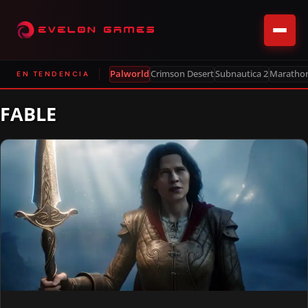
Palworld
Crimson Desert
Subnautica 2
Maratho
EN TENDENCIA
FABLE