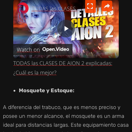
×
TODAS las CLASES DE AION 2 explicadas: ¿Cuál es la mejor?
P
Watch on
L
TODAS las CLASES DE AION 2 explicadas:
A
¿Cuál es la mejor?
Y
Mosquete y Estoque:
V
A diferencia del trabuco, que es menos preciso y
posee un menor alcance, el mosquete es un arma
I
ideal para distancias largas. Este equipamiento casa