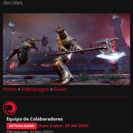
decides.
Home
Videojuegos
Guías
>
>
Equipo de Colaboradores
hace 2 años · 20 Abr 2024
ACTUALIZADO
Publicado: 21 Nov 2022