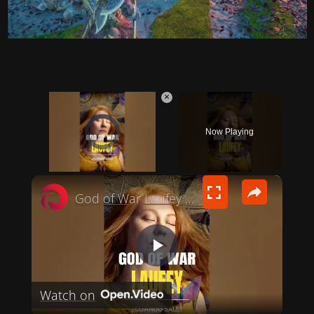
×
Video Player is loading.
Now Playing
×
UNMUTE
God of War Laufey posible FECHA de LANZAMIENTO en 2027 #videojuegos #godofwarlaufey #godofwar
P
Watch on
L