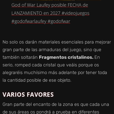
God of War Laufey posible FECHA de
A
LANZAMIENTO en 2027 #videojuegos
#godofwarlaufey #godofwar
Y
No solo os darán materiales esenciales para mejorar
V
gran parte de las armaduras del juego, sino que
también soltarán
Fragmentos cristalinos.
En
I
serio, romped cada cristal que veáis porque os
alegraréis muchísimo más adelante por tener toda
D
la cantidad posible de ese objeto.
E
VARIOS FAVORES
O
Gran parte del encanto de la zona es que cada una
de sus áreas os pondrá a prueba en diferentes