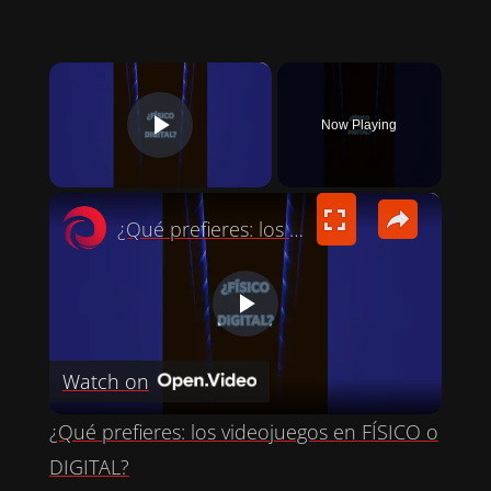
×
Now Playing
PLAY VIDEO
×
¿Qué prefieres: los videojuegos en FÍSICO o DIGITAL?
P
Watch on
L
¿Qué prefieres: los videojuegos en FÍSICO o
A
DIGITAL?