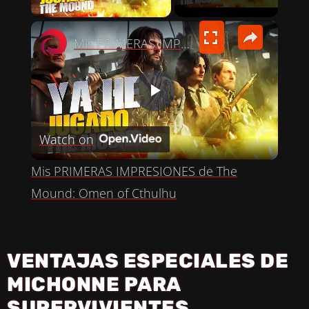
×
Mis PRIMERAS IMPRESIONES de The Mound: Omen of Cthulhu
P
Watch on
L
Mis PRIMERAS IMPRESIONES de The
A
Mound: Omen of Cthulhu
Y
VENTAJAS ESPECIALES DE
V
MICHONNE PARA
SUPERVIVIENTES