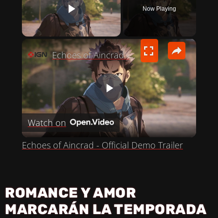
Now Playing
PLAY VIDEO
×
Echoes of Aincrad - Official Demo Trailer
P
Watch on
L
Echoes of Aincrad - Official Demo Trailer
A
Y
ROMANCE Y AMOR
MARCARÁN LA TEMPORADA