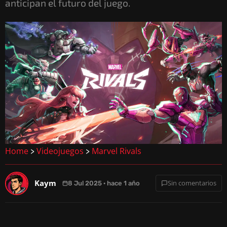
anticipan el futuro del juego.
Home
Videojuegos
Marvel Rivals
>
>
Kaym
Sin comentarios
8 Jul 2025 · hace 1 año