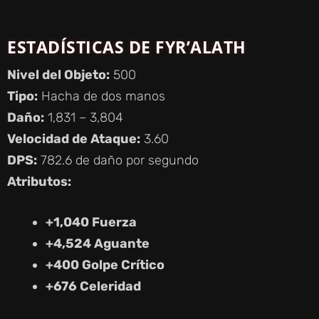
Y
ESTADÍSTICAS DE FYR’ALATH
V
Nivel del Objeto:
500
Tipo:
Hacha de dos manos
I
Daño:
1,831 – 3,804
Velocidad de Ataque:
3.60
D
DPS:
782.6 de daño por segundo
Atributos:
E
+1,040 Fuerza
O
+4,524 Aguante
+400 Golpe Crítico
+676 Celeridad