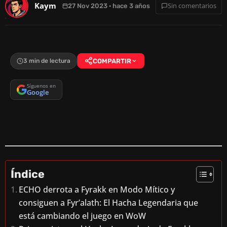
Kaym
Sin comentarios
27 Nov 2023 · hace 3 años
3 min de lectura
COMPARTIR
Síguenos en
Google
Índice
ECHO derrota a Fyrakk en Modo Mítico y
consiguen a Fyr’alath: El Hacha Legendaria que
está cambiando el juego en WoW