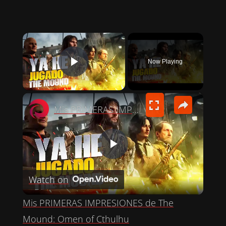
×
Now Playing
PLAY VIDEO
×
Mis PRIMERAS IMPRESIONES de The Mound: Omen of Cthulhu
P
Watch on
L
Mis PRIMERAS IMPRESIONES de The
A
Mound: Omen of Cthulhu