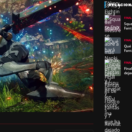
RELACION
FINAL
Squa
Fant
FINAL
Qué 
Fant
FINAL
Fina
deja