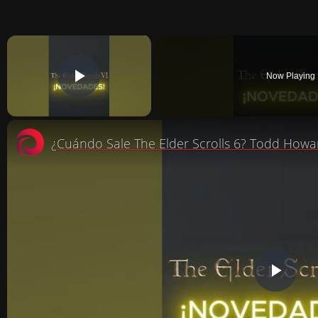
×
Now Playing
PLAY VIDEO
¿Cuándo Sale The Elder Scrolls 6? Todd Howa
P