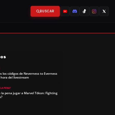
BUSCAR
DOS
S
s los códigos de Neverness to Everness
y hora del livestream
 LA PENA?
e la pena jugar a Marvel Tōkon: Fighting
s?