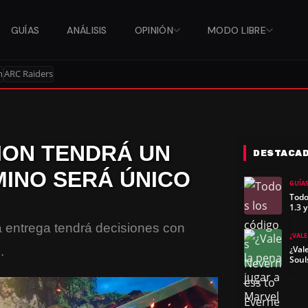
GUÍAS
ANÁLISIS
OPINIÓN
MODO LIBRE
n
ARC Raiders
TION TENDRÁ UN
DESTACA
MINO SERÁ ÚNICO
GUÍA
Todo
1.3 
a entrega tendrá decisiones con
¿VALE
¿Val
.
Soul