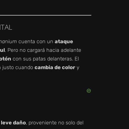
NTAL
manium
cuenta con un
ataque
ul
. Pero no cargará hacia adelante
sotón
con sus patas delanteras. El
á justo cuando
cambia de color
y
n
leve daño
, proveniente no solo del