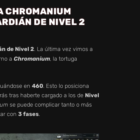
ÍA CHROMANIUM
RDIÁN DE NIVEL 2
n de Nivel 2
. La última vez vimos a
urno a
Chromanium
, la tortuga
situándose en
460
. Esto lo posiciona
rás tras haberte cargado a los de
Nivel
ium
se puede complicar tanto o más
tar con
3 fases
.