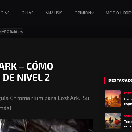
ICIAS
GUÍAS
ANÁLISIS
OPINIÓN
MODO LIBRE
n
ARC Raiders
ARK – CÓMO
DE NIVEL 2
DESTACAD
FORT
guía Chromanium para Lost Ark. ¡Su
Fort
espe
 más!
GUÍA
Todo
ante