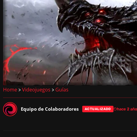
Home
Videojuegos
Guías
>
>
Equipo de Colaboradores
hace 2 año
ACTUALIZADO