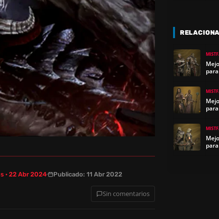
RELACION
MIST
Mejo
para
MIST
Mejo
para
MIST
Mejo
para
s · 22 Abr 2024
Publicado: 11 Abr 2022
Sin comentarios