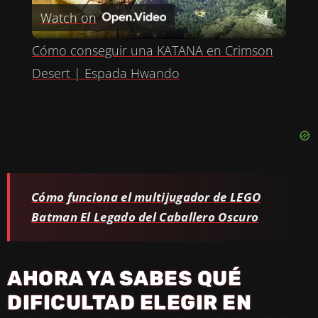
Watch on
L
Cómo conseguir una KATANA en Crimson
A
Desert | Espada Hwando
Y
V
Cómo funciona el multijugador de LEGO
I
Batman El Legado del Caballero Oscuro
D
AHORA YA SABES QUÉ
E
DIFICULTAD ELEGIR EN