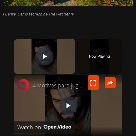
Fuente: Demo técnica de The Witcher IV
×
Now Playing
PLAY VIDEO
×
4 Motivos para jugar a Crimson Desert ¿Vale la pena? #gaming
P
Watch on
L