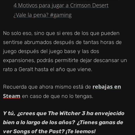
4 Motivos para jugar a Crimson Desert
A
¿Vale la pena? #gaming
Y
No solo eso, sino que si eres de los que pueden
sentirse abrumados después de tantas horas de
V
juego después del juego base y las dos
expansiones, podrás permitirte dejar descansar un
I
rato a Geralt hasta el año que viene.
D
rebajas en
Recuerda que ahora mismo está de
Steam
en caso de que no lo tengas.
E
Y tú, ¿crees que The Witcher 3 ha envejecido
O
bien a lo largo de los años? ¿Tienes ganas de
ver Songs of the Past? ¡Te leemos!