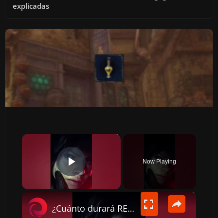
explicadas
×
Now Playing
PLAY VIDEO
×
¿Cuánto durará RESIDENT EVIL VERONICA? #shorts #residentevil #residentevilveronica