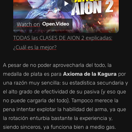
P
Watch on
L
TODAS las CLASES DE AION 2 explicadas:
A
¿Cuál es la mejor?
Y
A pesar de no poder aprovecharla del todo, la
medalla de plata es para
Axioma de la Kagura
por
V
una razón muy sencilla: su estadística secundaria y
el alto grado de efectividad de su pasiva (y eso que
I
no puede cargarla del todo). Tampoco merece la
pena intentar explotar la habilidad del arma, ya que
D
la rotación enturbia bastante la experiencia y,
siendo sinceros, ya funciona bien a medio gas.