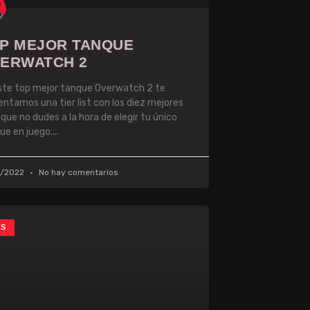
P MEJOR TANQUE
ERWATCH 2
ste top mejor tanque Overwatch 2 te
entamos una tier list con los diez mejores
 que no dudes a la hora de elegir tu único
ue en juego.
0/2022
No hay comentarios
AS