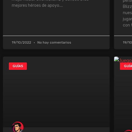
pers
mejores héroes de apoyo.
Bliz
nues
juga
con t
19/10/2022
No hay comentarios
19/1
GUÍAS
GUÍ