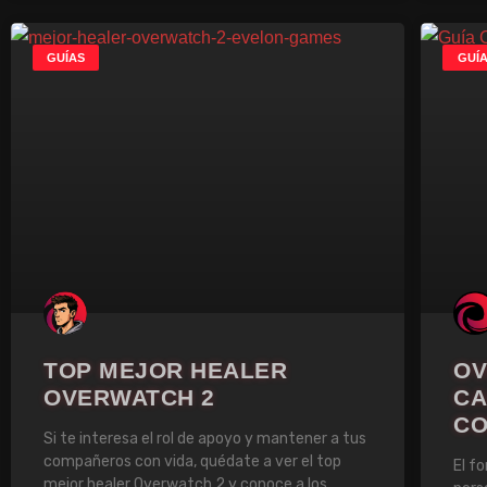
GUÍAS
GUÍ
TOP MEJOR HEALER
OV
OVERWATCH 2
CA
CO
Si te interesa el rol de apoyo y mantener a tus
compañeros con vida, quédate a ver el top
El f
mejor healer Overwatch 2 y conoce a los