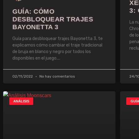
XE
3:
GUÍA: CÓMO
DESBLOQUEAR TRAJES
La n
BAYONETTA 3
Chro
de l
Guía para desbloquear trajes Bayonetta 3, te
pena
explicamos cómo cambiar el traje tradicional
recl
de bruja en blanco y negro por todos los
disponibles en el juego.
02/11/2022
No hay comentarios
24/1
ANÁLISIS
GUÍ