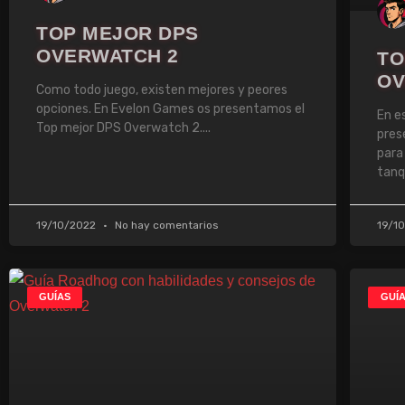
TOP MEJOR DPS
OVERWATCH 2
TO
OV
Como todo juego, existen mejores y peores
opciones. En Evelon Games os presentamos el
En e
Top mejor DPS Overwatch 2.
pres
para
tanq
19/10/2022
No hay comentarios
19/1
GUÍAS
GUÍ